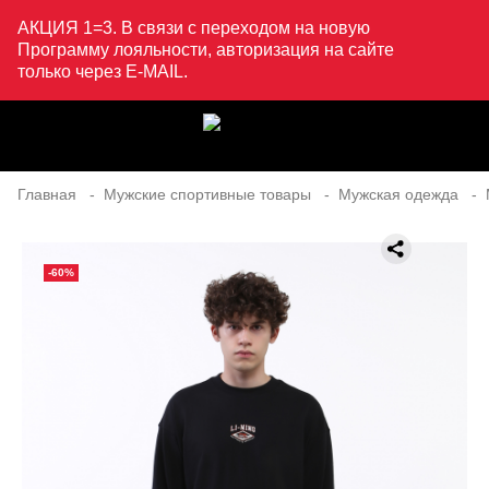
АКЦИЯ 1=3. В связи с переходом на новую
Программу лояльности, авторизация на сайте
только через E-MAIL.
Главная
Мужские спортивные товары
Мужская одежда
-60%