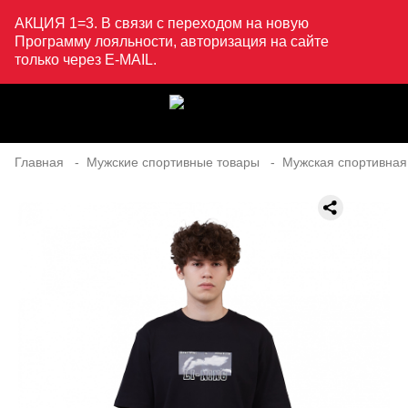
АКЦИЯ 1=3. В связи с переходом на новую
Программу лояльности, авторизация на сайте
только через E-MAIL.
Главная
Мужские спортивные товары
Мужская спортивная