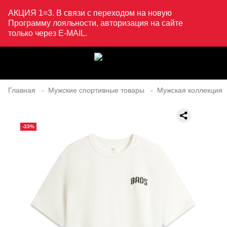
АКЦИЯ 1=3. В связи с переходом на новую
Программу лояльности, авторизация на сайте
только через E-MAIL.
Главная
Мужские спортивные товары
Мужская коллекция
-33%