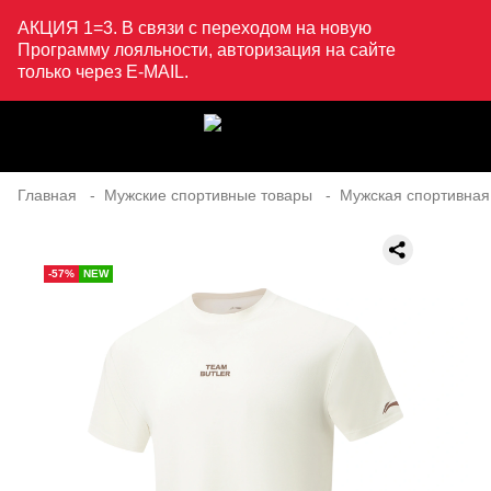
АКЦИЯ 1=3. В связи с переходом на новую
Программу лояльности, авторизация на сайте
только через E-MAIL.
Главная
Мужские спортивные товары
Мужская спортивная
-57%
NEW