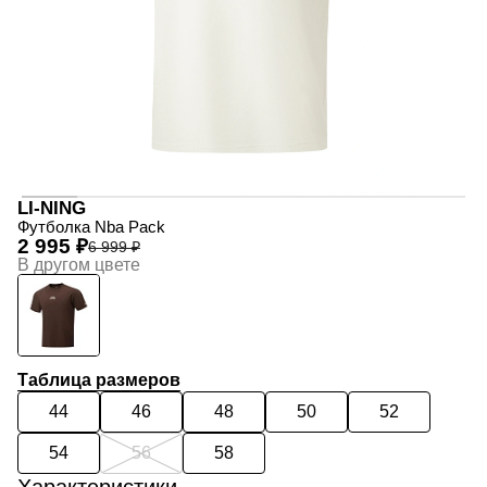
LI-NING
Футболка Nba Pack
2 995 ₽
6 999 ₽
В другом цвете
Таблица размеров
44
46
48
50
52
54
56
58