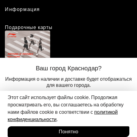
Информация
Подарочные карты
Положение о программе лояльности
Ваш город Краснодар?
Присоединиться
Авторизоваться
Информация о наличии и доставке будет отображаться
для вашего города.
Этот сайт использует файлы cookie. Продолжая
Да
Другой
© 2024 ООО «АДМИКС СПОРТ», официальный дистрибьютор
просматривать его, вы соглашаетесь на обработку
Добавить в корзину
Li-Ning в России
нами файлов cookie в соответствии с
политикой
конфиденциальности
.
Понятно
Главная
Каталог
Корзина
Избранное
Вход