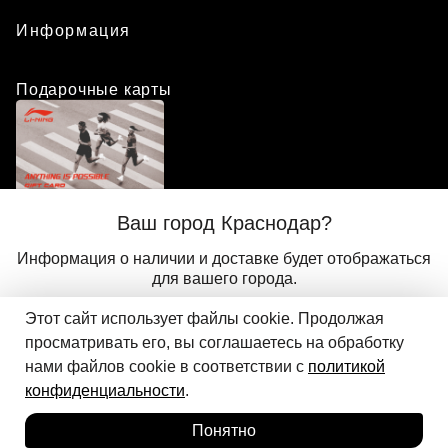
Информация
Подарочные карты
Положение о программе лояльности
Ваш город Краснодар?
Присоединиться
Авторизоваться
Информация о наличии и доставке будет отображаться
для вашего города.
Этот сайт использует файлы cookie. Продолжая
Да
Другой
© 2024 ООО «АДМИКС СПОРТ», официальный дистрибьютор
просматривать его, вы соглашаетесь на обработку
Добавить в корзину
Li-Ning в России
нами файлов cookie в соответствии с
политикой
конфиденциальности
.
Понятно
Главная
Каталог
Корзина
Избранное
Вход