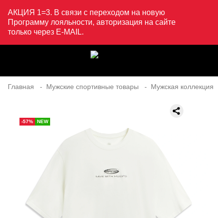
АКЦИЯ 1=3. В связи с переходом на новую
Программу лояльности, авторизация на сайте
только через E-MAIL.
Главная
Мужские спортивные товары
Мужская коллекция
-57%
NEW