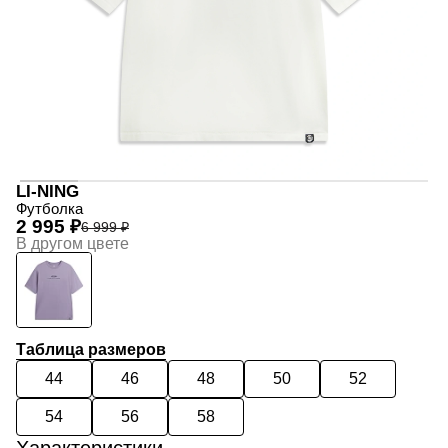
LI-NING
Футболка
2 995 ₽
6 999 ₽
В другом цвете
Таблица размеров
44
46
48
50
52
54
56
58