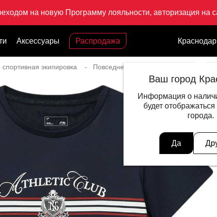
реходом на новую Программу лояльности, авторизация на са
ти
Аксессуары
Распродажа
Краснодар
 спортивная экипировка
Повседневный стиль для женщин
Ваш город Кра
Информация о наличи
будет отображаться
города.
Да
Др