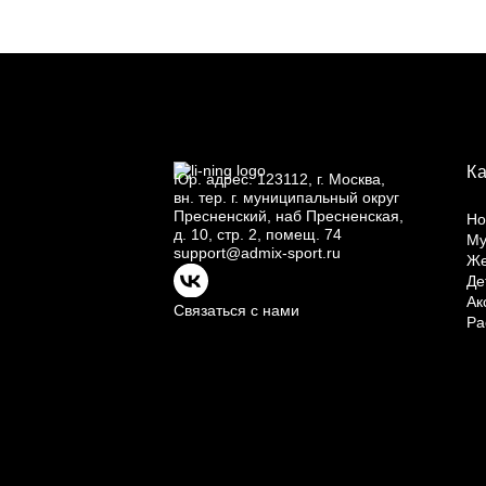
К
Юр.
адрес: 123112, г.
Москва,
вн.
тер. г.
муниципальный округ
Пресненский, наб Пресненская,
Но
д.
10, стр.
2, помещ.
74
Му
support@admix-sport.ru
Ж
Де
Ак
Связаться с нами
Ра