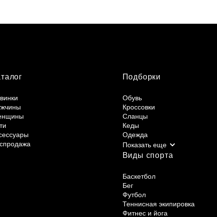
аталог
Подборки
винки
Обувь
жчины
Кроссовки
енщины
Сланцы
ти
Кеды
сессуары
Одежда
спродажа
Виды спорта
Баскетбол
Бег
Футбол
Теннисная экипировка
Фитнес и йога