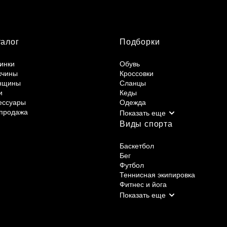
талог
Подборки
инки
Обувь
жчины
Кроссовки
нщины
Сланцы
и
Кеды
ессуары
Одежда
продажа
Виды спорта
Баскетбол
Бег
Футбол
Теннисная экипировка
Фитнес и йога