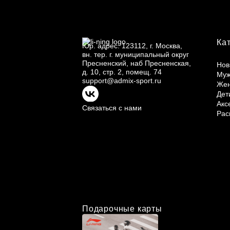
Ка
Юр.
адрес: 123112, г.
Москва,
вн.
тер. г.
муниципальный округ
Пресненский, наб Пресненская,
Нов
д.
10, стр.
2, помещ.
74
Му
support@admix-sport.ru
Же
Дет
Акс
Связаться с нами
Рас
Подарочные карты