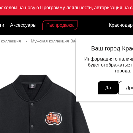
реходом на новую Программу лояльности, авторизация на са
ти
Аксессуары
Распродажа
Краснодар
 коллекция
Мужская коллекция Badfive
Ветровка Bad5 Off-
Ваш город Кра
Информация о наличи
будет отображаться
города.
Да
Др