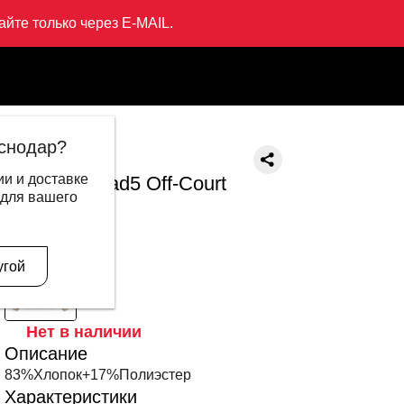
йте только через E-MAIL.
Court
снодар?
LI-NING
и и доставке
Ветровка Bad5 Off-Court
 для вашего
13 999 ₽
4 195 ₽
В другом цвете
угой
Нет в наличии
Описание
83%Хлопок+17%Полиэстер
Характеристики