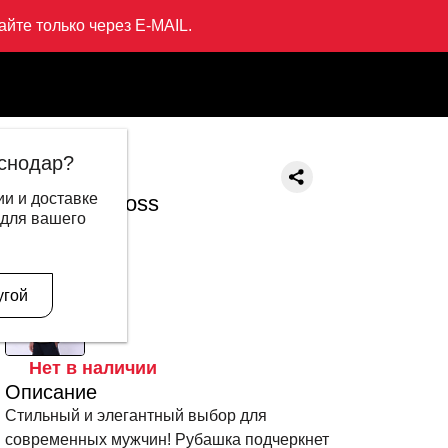
йте только через E-MAIL.
снодар?
LI-NING
и и доставке
Рубашка Cross
 для вашего
12 999 ₽
7 995 ₽
В другом цвете
угой
Нет в наличии
Описание
Стильный и элегантный выбор для
современных мужчин! Рубашка подчеркнет