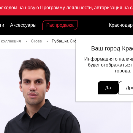
реходом на новую Программу лояльности, авторизация на са
ти
Аксессуары
Распродажа
Краснодар
 коллекция
Cross
Рубашка Cross
Ваш город Кра
Информация о наличи
будет отображаться
города.
Да
Др