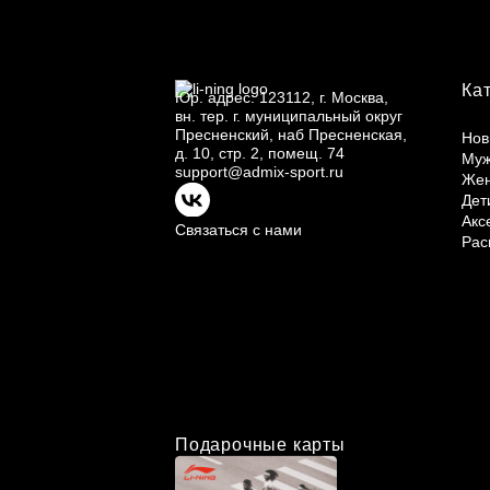
Ка
Юр.
адрес: 123112, г.
Москва,
вн.
тер. г.
муниципальный округ
Пресненский, наб Пресненская,
Нов
д.
10, стр.
2, помещ.
74
Му
support@admix-sport.ru
Же
Дет
Акс
Связаться с нами
Рас
Подарочные карты