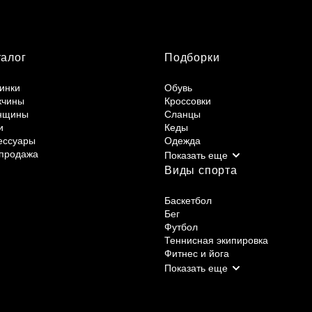
талог
Подборки
инки
Обувь
жчины
Кроссовки
нщины
Сланцы
и
Кеды
ессуары
Одежда
продажа
Виды спорта
Баскетбол
Бег
Футбол
Теннисная экипировка
Фитнес и йога