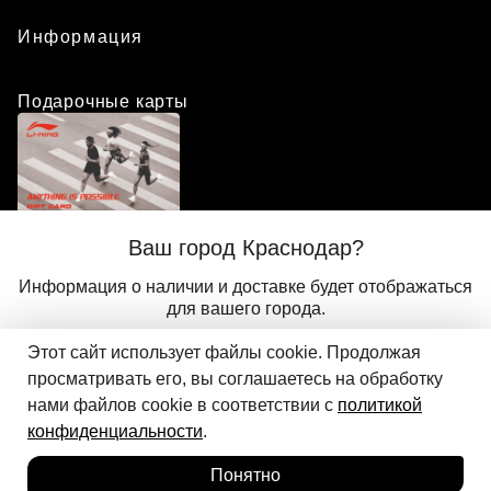
Информация
Подарочные карты
Положение о программе лояльности
Ваш город Краснодар?
Присоединиться
Авторизоваться
Информация о наличии и доставке будет отображаться
для вашего города.
Этот сайт использует файлы cookie. Продолжая
Да
Другой
© 2024 ООО «АДМИКС СПОРТ», официальный дистрибьютор
просматривать его, вы соглашаетесь на обработку
Добавить в корзину
Li-Ning в России
нами файлов cookie в соответствии с
политикой
конфиденциальности
.
Понятно
Главная
Каталог
Корзина
Избранное
Вход