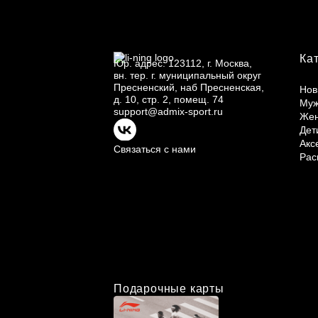
Ка
Юр.
адрес: 123112, г.
Москва,
вн.
тер. г.
муниципальный округ
Пресненский, наб Пресненская,
Нов
д.
10, стр.
2, помещ.
74
Му
support@admix-sport.ru
Же
Дет
Акс
Связаться с нами
Рас
Подарочные карты