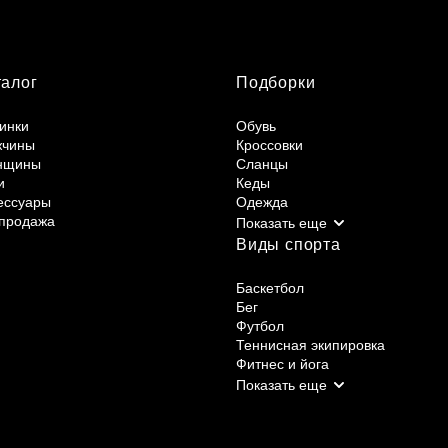
талог
Подборки
инки
Обувь
жчины
Кроссовки
нщины
Сланцы
и
Кеды
ессуары
Одежда
продажа
Виды спорта
Баскетбол
Бег
Футбол
Теннисная экипировка
Фитнес и йога