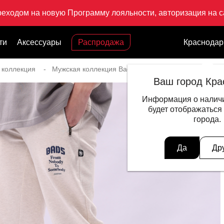
реходом на новую Программу лояльности, авторизация на са
ти
Аксессуары
Распродажа
Краснодар
 коллекция
Мужская коллекция Badfive
Брюки спортивные B
Ваш город Кра
Информация о наличи
будет отображаться
города.
Да
Др