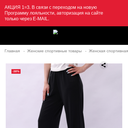
АКЦИЯ 1=3. В связи с переходом на новую
Программу лояльности, авторизация на сайте
только через E-MAIL.
Главная
Женские спортивные товары
Женская спортивная
-38%