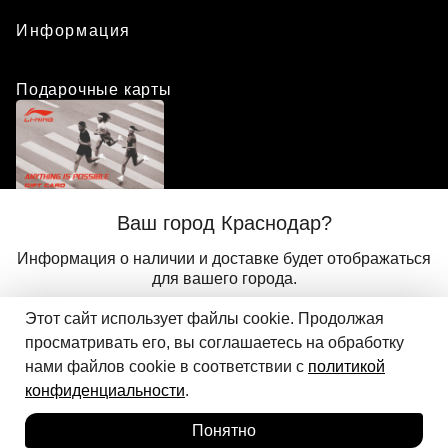
Информация
Подарочные карты
Положение о программе лояльности
Ваш город Краснодар?
Присоединиться
Авторизоваться
Информация о наличии и доставке будет отображаться
для вашего города.
Этот сайт использует файлы cookie. Продолжая
Да
Другой
© 2024 ООО «АДМИКС СПОРТ», официальный дистрибьютор
просматривать его, вы соглашаетесь на обработку
Добавить в корзину
Li-Ning в России
нами файлов cookie в соответствии с
политикой
конфиденциальности
.
Понятно
Главная
Каталог
Корзина
Избранное
Вход