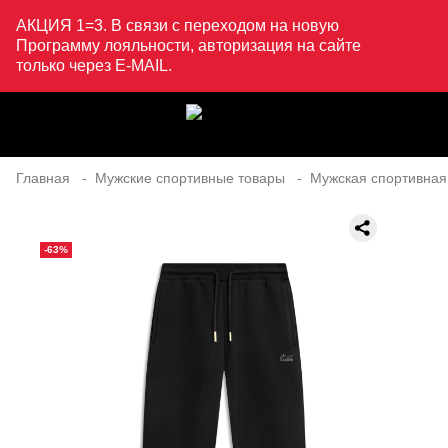
АКЦИЯ 1=3. В связи с переходом на новую
Программу лояльности, авторизация на сайте
только через E-MAIL.
Главная
Мужские спортивные товары
Мужская спортивная
-63%