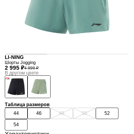
LI-NING
Шорты Jogging
2 995 ₽
4 999 ₽
В другом цвете
Таблица размеров
44
46
48
50
52
54