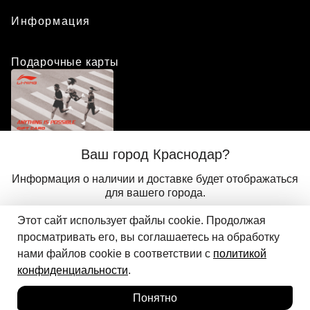
Информация
Подарочные карты
Положение о программе лояльности
Ваш город Краснодар?
Присоединиться
Авторизоваться
Информация о наличии и доставке будет отображаться
для вашего города.
Этот сайт использует файлы cookie. Продолжая
Да
Другой
© 2024 ООО «АДМИКС СПОРТ», официальный дистрибьютор
просматривать его, вы соглашаетесь на обработку
Добавить в корзину
Li-Ning в России
нами файлов cookie в соответствии с
политикой
конфиденциальности
.
Понятно
Главная
Каталог
Корзина
Избранное
Вход