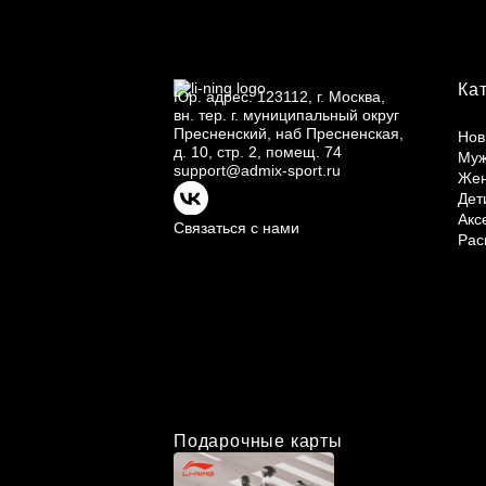
Ка
Юр.
адрес: 123112, г.
Москва,
вн.
тер. г.
муниципальный округ
Пресненский, наб Пресненская,
Нов
д.
10, стр.
2, помещ.
74
Му
support@admix-sport.ru
Же
Дет
Акс
Связаться с нами
Рас
Подарочные карты