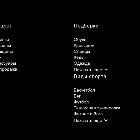
талог
Подборки
инки
Обувь
жчины
Кроссовки
нщины
Сланцы
и
Кеды
ессуары
Одежда
продажа
Виды спорта
Баскетбол
Бег
Футбол
Теннисная экипировка
Фитнес и йога