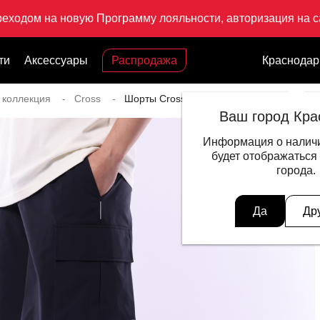
реходом на новую Программу лояльности, авторизация на са
ти
Аксессуары
Распродажа
Краснодар
 коллекция
Cross
Шорты Cross
Ваш город Кра
Информация о наличи
будет отображаться
города.
Да
Др