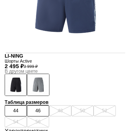
LI-NING
Шорты Active
2 495 ₽
3 999 ₽
В другом цвете
Таблица размеров
44
46
48
50
52
54
56