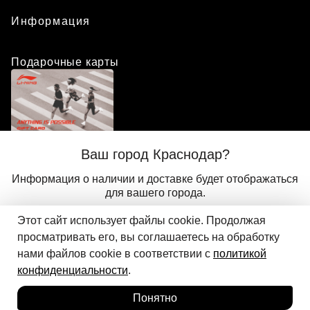
Информация
Подарочные карты
Положение о программе лояльности
Ваш город Краснодар?
Присоединиться
Авторизоваться
Информация о наличии и доставке будет отображаться
для вашего города.
Этот сайт использует файлы cookie. Продолжая
Да
Другой
© 2024 ООО «АДМИКС СПОРТ», официальный дистрибьютор
просматривать его, вы соглашаетесь на обработку
Добавить в корзину
Li-Ning в России
нами файлов cookie в соответствии с
политикой
конфиденциальности
.
Понятно
Главная
Каталог
Корзина
Избранное
Вход