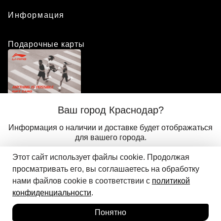
Информация
Подарочные карты
Положение о программе лояльности
Ваш город Краснодар?
Присоединиться
Авторизоваться
Информация о наличии и доставке будет отображаться
для вашего города.
Этот сайт использует файлы cookie. Продолжая
Да
Другой
© 2024 ООО «АДМИКС СПОРТ», официальный дистрибьютор
просматривать его, вы соглашаетесь на обработку
Добавить в корзину
Li-Ning в России
нами файлов cookie в соответствии с
политикой
конфиденциальности
.
Понятно
Главная
Каталог
Корзина
Избранное
Вход