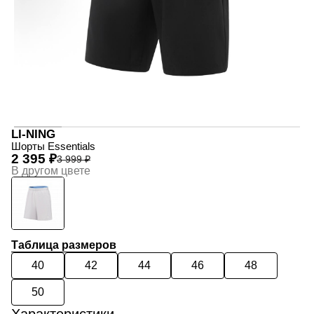
LI-NING
Шорты Essentials
2 395 ₽
3 999 ₽
В другом цвете
Таблица размеров
40
42
44
46
48
50