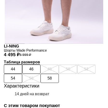
LI-NING
Шорты Wade Performance
4 495 ₽
8 999 ₽
Таблица размеров
44
46
48
50
52
54
56
58
Характеристики
14 дней на возврат
С этим товаром покупают