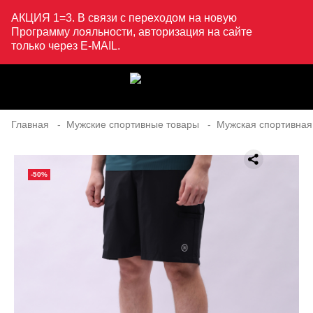
АКЦИЯ 1=3. В связи с переходом на новую
Программу лояльности, авторизация на сайте
только через E-MAIL.
Главная
Мужские спортивные товары
Мужская спортивная
-50%