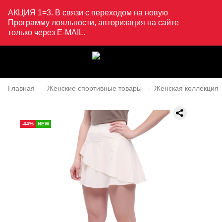
АКЦИЯ 1=3. В связи с переходом на новую
Программу лояльности, авторизация на сайте
только через E-MAIL.
Главная
Женские спортивные товары
Женская коллекция
-44%
NEW