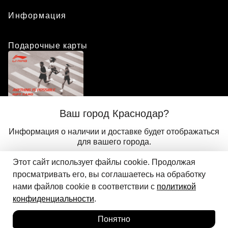
Информация
Подарочные карты
Положение о программе лояльности
Ваш город Краснодар?
Присоединиться
Авторизоваться
Информация о наличии и доставке будет отображаться
для вашего города.
Этот сайт использует файлы cookie. Продолжая
Да
Другой
© 2024 ООО «АДМИКС СПОРТ», официальный дистрибьютор
просматривать его, вы соглашаетесь на обработку
Добавить в корзину
Li-Ning в России
нами файлов cookie в соответствии с
политикой
конфиденциальности
.
Понятно
Главная
Каталог
Корзина
Избранное
Вход