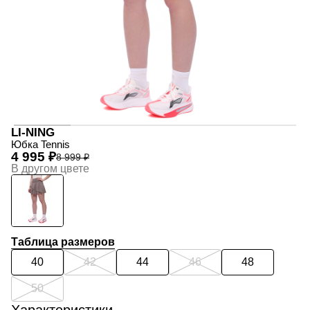
LI-NING
Юбка Tennis
4 995 ₽
8 999 ₽
В другом цвете
Таблица размеров
40
42
44
46
48
50