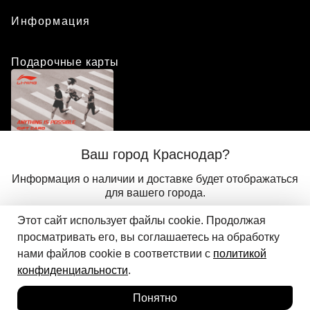
Информация
Подарочные карты
Положение о программе лояльности
Ваш город Краснодар?
Присоединиться
Авторизоваться
Информация о наличии и доставке будет отображаться
для вашего города.
Этот сайт использует файлы cookie. Продолжая
Да
Другой
© 2024 ООО «АДМИКС СПОРТ», официальный дистрибьютор
просматривать его, вы соглашаетесь на обработку
Добавить в корзину
Li-Ning в России
нами файлов cookie в соответствии с
политикой
конфиденциальности
.
Понятно
Главная
Каталог
Корзина
Избранное
Вход