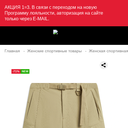
АКЦИЯ 1=3. В связи с переходом на новую
Программу лояльности, авторизация на сайте
только через E-MAIL.
Главная
Женские спортивные товары
Женская спортивная
-71%
NEW