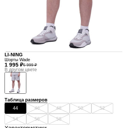
LI-NING
Шорты Wade
1 995 ₽
6 999 ₽
В другом цвете
Таблица размеров
44
46
48
50
52
54
56
58