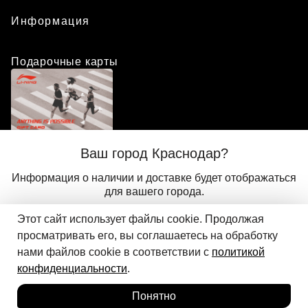
Информация
Подарочные карты
Положение о программе лояльности
Ваш город Краснодар?
Присоединиться
Авторизоваться
Информация о наличии и доставке будет отображаться
для вашего города.
Этот сайт использует файлы cookie. Продолжая
Да
Другой
© 2024 ООО «АДМИКС СПОРТ», официальный дистрибьютор
просматривать его, вы соглашаетесь на обработку
Добавить в корзину
Li-Ning в России
нами файлов cookie в соответствии с
политикой
конфиденциальности
.
Понятно
Главная
Каталог
Корзина
Избранное
Вход