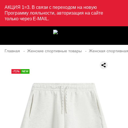
АКЦИЯ 1=3. В связи с переходом на новую
Программу лояльности, авторизация на сайте
только через E-MAIL.
Главная
Женские спортивные товары
Женская спортивная
-71%
NEW