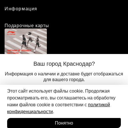
Информация
Подарочные карты
Положение о программе лояльности
Ваш город Краснодар?
Присоединиться
Авторизоваться
Информация о наличии и доставке будет отображаться
для вашего города.
Этот сайт использует файлы cookie. Продолжая
Да
Другой
© 2024 ООО «АДМИКС СПОРТ», официальный дистрибьютор
просматривать его, вы соглашаетесь на обработку
Добавить в корзину
Li-Ning в России
нами файлов cookie в соответствии с
политикой
конфиденциальности
.
Понятно
Главная
Каталог
Корзина
Избранное
Вход