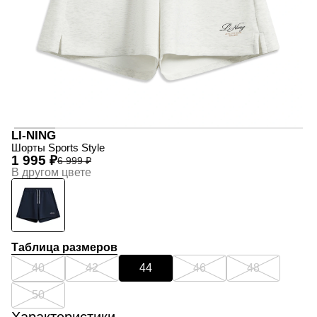
LI-NING
Шорты Sports Style
1 995 ₽
6 999 ₽
В другом цвете
Таблица размеров
40
42
44
46
48
50