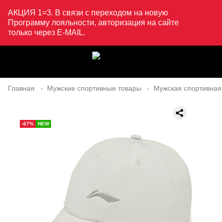
АКЦИЯ 1=3. В связи с переходом на новую
Программу лояльности, авторизация на сайте
только через E-MAIL.
Главная
Мужские спортивные товары
Мужская спортивная
-67%
NEW