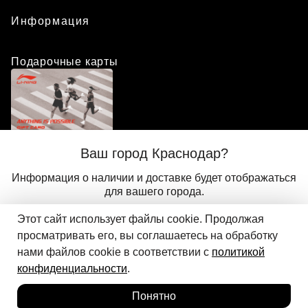
Информация
Подарочные карты
Положение о программе лояльности
Ваш город Краснодар?
Присоединиться
Авторизоваться
Информация о наличии и доставке будет отображаться
для вашего города.
Этот сайт использует файлы cookie. Продолжая
Да
Другой
© 2024 ООО «АДМИКС СПОРТ», официальный дистрибьютор
просматривать его, вы соглашаетесь на обработку
Добавить в корзину
Li-Ning в России
нами файлов cookie в соответствии с
политикой
конфиденциальности
.
Понятно
Главная
Каталог
Корзина
Избранное
Вход