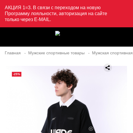
АКЦИЯ 1=3. В связи с переходом на новую
Программу лояльности, авторизация на сайте
только через E-MAIL.
Главная
Мужские спортивные товары
Мужская спортивная
-25%