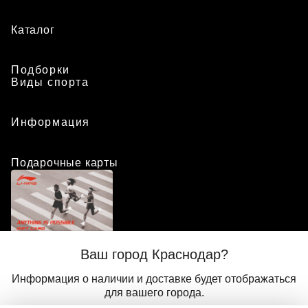
Каталог
Подборки
Виды спорта
Информация
Подарочные карты
Положение о программе лояльности
Ваш город Краснодар?
Присоединиться
Авторизоваться
Информация о наличии и доставке будет отображаться
для вашего города.