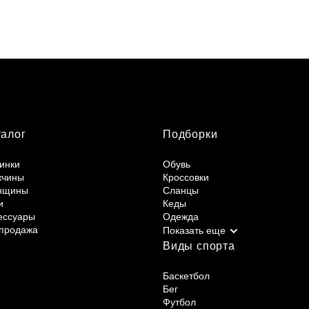
талог
Подборки
инки
Обувь
жчины
Кроссовки
нщины
Сланцы
и
Кеды
ессуары
Одежда
продажа
Виды спорта
Баскетбол
Бег
Футбол