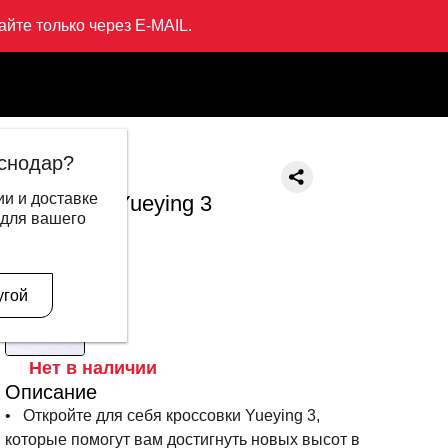
йте только через E-MAIL.
совки Yueying 3
снодар?
LI-NING
и и доставке
Кроссовки Yueying 3
 для вашего
8 985 ₽
2 995 ₽
В другом цвете
угой
Нет в наличии
Описание
• Откройте для себя кроссовки Yueying 3,
которые помогут вам достигнуть новых высот в