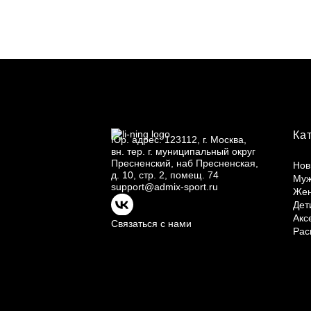
Ка
Юр.
адрес: 123112, г.
Москва,
вн.
тер. г.
муниципальный округ
Пресненский, наб Пресненская,
Нов
д.
10, стр.
2, помещ.
74
Му
support@admix-sport.ru
Же
Дет
Акс
Связаться с нами
Рас