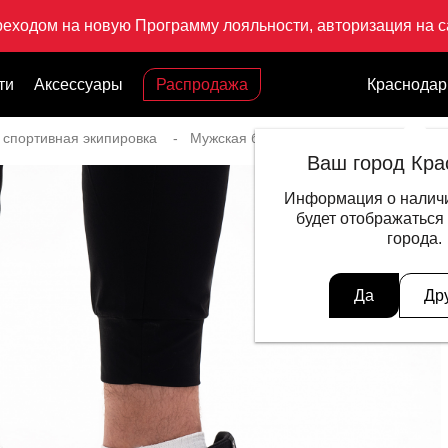
реходом на новую Программу лояльности, авторизация на са
ти
Аксессуары
Распродажа
Краснодар
 спортивная экипировка
Мужская беговая экипировка
Крос
Ваш город Кра
Информация о наличи
будет отображаться
города.
Да
Др