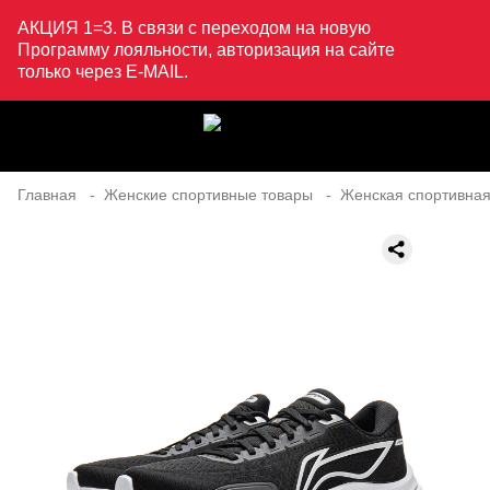
АКЦИЯ 1=3. В связи с переходом на новую
Программу лояльности, авторизация на сайте
только через E-MAIL.
Главная
Женские спортивные товары
Женская спортивная