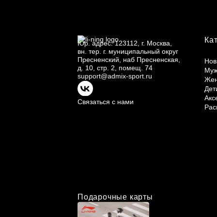
Ка
Юр.
адрес: 123112, г.
Москва,
вн.
тер. г.
муниципальный округ
Пресненский, наб Пресненская,
Нов
д.
10, стр.
2, помещ.
74
Му
support@admix-sport.ru
Же
Дет
Акс
Связаться с нами
Рас
Подарочные карты