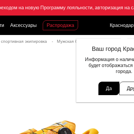
реходом на новую Программу лояльности, авторизация на са
ти
Аксессуары
Распродажа
Краснодар
 спортивная экипировка
Мужская беговая экипировка
Кросс
Ваш город Кра
Информация о наличи
будет отображаться
города.
Да
Др