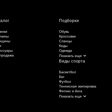
талог
Подборки
инки
Обувь
жчины
Кроссовки
нщины
Сланцы
и
Кеды
ессуары
Одежда
продажа
Виды спорта
Баскетбол
Бег
Футбол
Теннисная экипировка
Фитнес и йога