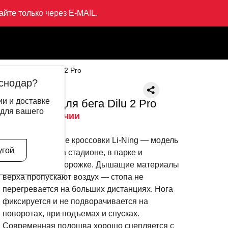
йте только через E-MAIL.
овки для бега Dilu 2 Pro
снодар?
LI-NING
и и доставке
Кроссовки для бега Dilu 2 Pro
 для вашего
Нет в наличии
Описание
Мужские беговые кроссовки Li-Ning — модель
угой
для пробежек на стадионе, в парке и
тренировок на дорожке. Дышащие материалы
верха пропускают воздух — стопа не
перегревается на больших дистанциях. Нога
фиксируется и не подворачивается на
поворотах, при подъемах и спусках.
Современная подошва хорошо сцепляется с