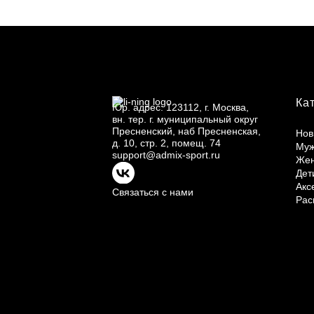
Ка
Юр.
адрес: 123112, г.
Москва,
вн.
тер. г.
муниципальный округ
Пресненский, наб Пресненская,
Нов
д.
10, стр.
2, помещ.
74
Му
support@admix-sport.ru
Же
Дет
Акс
Связаться с нами
Рас