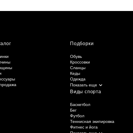
талог
Подборки
инки
Обувь
жчины
Кроссовки
нщины
Сланцы
и
Кеды
ессуары
Одежда
продажа
Виды спорта
Баскетбол
Бег
Футбол
Теннисная экипировка
Фитнес и йога