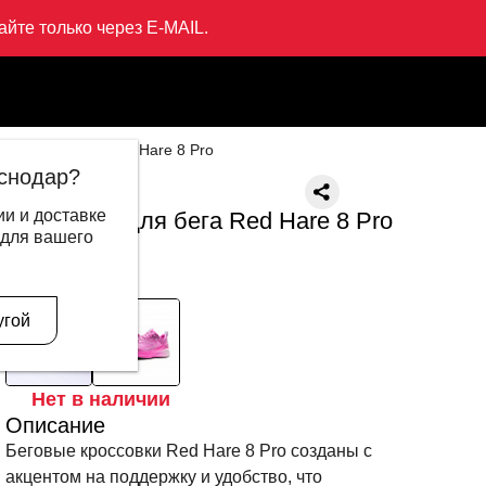
йте только через E-MAIL.
совки для бега Red Hare 8 Pro
снодар?
LI-NING
и и доставке
Кроссовки для бега Red Hare 8 Pro
 для вашего
12 999 ₽
6 595 ₽
В другом цвете
угой
Нет в наличии
Описание
Беговые кроссовки Red Hare 8 Pro созданы с
акцентом на поддержку и удобство, что