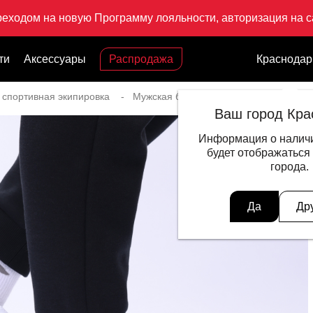
реходом на новую Программу лояльности, авторизация на са
ти
Аксессуары
Распродажа
Краснодар
 спортивная экипировка
Мужская беговая экипировка
Крос
Ваш город Кра
Информация о наличи
будет отображаться
города.
Да
Др