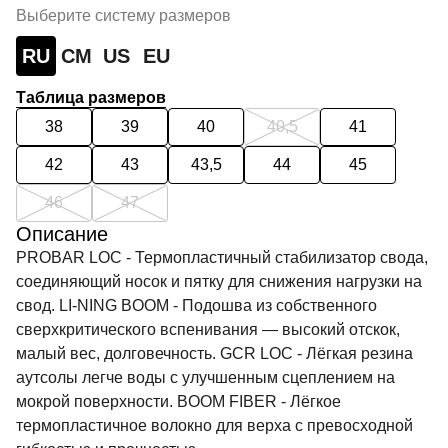
Выберите систему размеров
RU
СМ
US
EU
Таблица размеров
38
39
40
40,5
41
42
43
43,5
44
45
46
47
Описание
PROBAR LOC - Термопластичный стабилизатор свода,
соединяющий носок и пятку для снижения нагрузки на
свод. LI-NING BOOM - Подошва из собственного
сверхкритического вспенивания — высокий отскок,
малый вес, долговечность. GCR LOC - Лёгкая резина
аутсолы легче воды с улучшенным сцеплением на
мокрой поверхности. BOOM FIBER - Лёгкое
термопластичное волокно для верха с превосходной