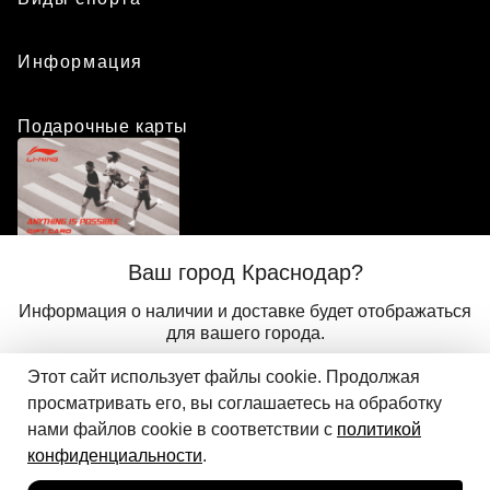
Информация
Подарочные карты
Положение о программе лояльности
Ваш город Краснодар?
Присоединиться
Авторизоваться
Информация о наличии и доставке будет отображаться
для вашего города.
Этот сайт использует файлы cookie. Продолжая
Да
Другой
© 2024 ООО «АДМИКС СПОРТ», официальный дистрибьютор
просматривать его, вы соглашаетесь на обработку
Добавить в корзину
Li-Ning в России
нами файлов cookie в соответствии с
политикой
конфиденциальности
.