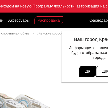
реходом на новую Программу лояльности, авторизация на са
ти
Аксессуары
Распродажа
Краснодар
 спортивная обувь
Женские кроссовки
Кроссовки для бега
Ваш город Кра
Информация о наличи
будет отображаться
города.
Да
Др