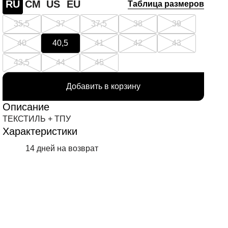
RU
СМ
US
EU
Таблица размеров
35,5
37
37,5
38
39
40
40,5
41
42
43
43,5
44
45
Добавить в корзину
Описание
ТЕКСТИЛЬ + ТПУ
Характеристики
14 дней на возврат