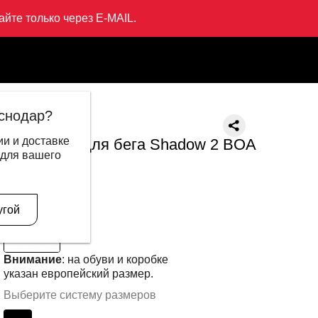
йте только через E-MAIL.
 Shadow 2 BOA
снодар?
LI-NING
и и доставке
Кроссовки для бега Shadow 2 BOA
 для вашего
43 999 ₽
13 995 ₽
В другом цвете
угой
Внимание
: на обуви и коробке
указан европейский размер.
Выберите систему размеров