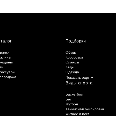
аталог
Подборки
винки
Обувь
жчины
Кроссовки
енщины
Сланцы
ти
Кеды
сессуары
Одежда
спродажа
Виды спорта
Баскетбол
Бег
Футбол
Теннисная экипировка
Фитнес и йога