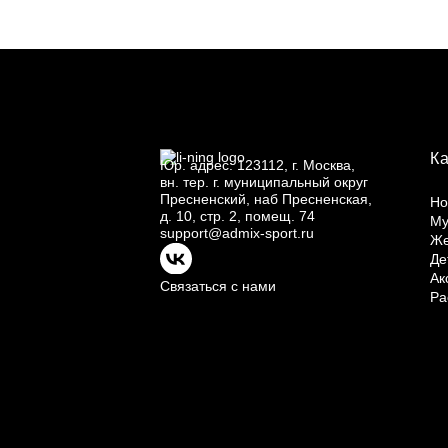
К
Юр.
адрес: 123112, г.
Москва,
вн.
тер. г.
муниципальный округ
Пресненский, наб Пресненская,
Но
д.
10, стр.
2, помещ.
74
Му
support@admix-sport.ru
Ж
Де
Ак
Связаться с нами
Ра