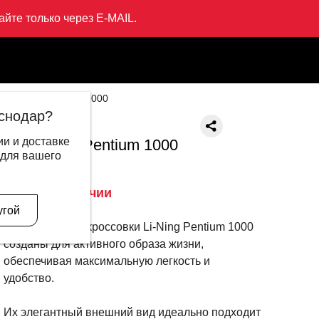
йте только через E-MAIL.
Кроссовки Pentium 1000
снодар?
LI-NING
и и доставке
Кроссовки Pentium 1000
 для вашего
12 999 ₽
6 995 ₽
Нет в наличии
Описание
угой
Повседневные кроссовки Li-Ning Pentium 1000
созданы для активного образа жизни,
обеспечивая максимальную легкость и
удобство.
Их элегантный внешний вид идеально подходит