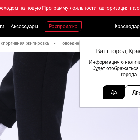
реходом на новую Программу лояльности, авторизация на са
ти
Аксессуары
Распродажа
Краснодар
 спортивная экипировка
Повседневный стиль для мужчин
Ваш город Кра
Информация о наличи
будет отображаться
города.
Да
Др