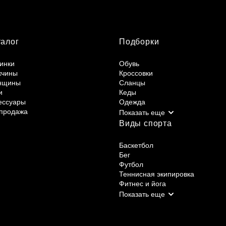
талог
Подборки
инки
Обувь
жчины
Кроссовки
нщины
Сланцы
и
Кеды
ессуары
Одежда
продажа
Виды спорта
Баскетбол
Бег
Футбол
Теннисная экипировка
Фитнес и йога