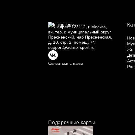
Ка
Юр.
адрес: 123112, г.
Москва,
вн.
тер. г.
муниципальный округ
Пресненский, наб Пресненская,
Нов
д.
10, стр.
2, помещ.
74
Му
support@admix-sport.ru
Же
Дет
Акс
Связаться с нами
Рас
Подарочные карты