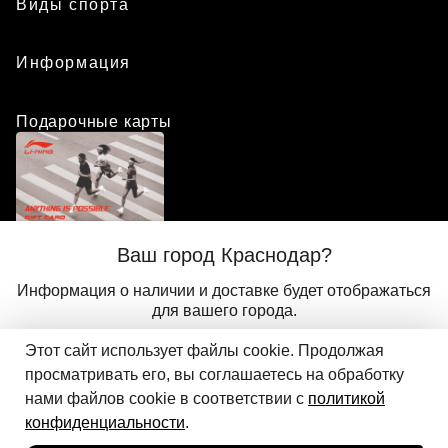
Виды спорта
Информация
Подарочные карты
Положение о программе лояльности
Ваш город Краснодар?
Присоединиться
Авторизоваться
Информация о наличии и доставке будет отображаться
для вашего города.
Этот сайт использует файлы cookie. Продолжая
Да
Другой
© 2024 ООО «АДМИКС СПОРТ», официальный дистрибьютор
просматривать его, вы соглашаетесь на обработку
Li-Ning в России
нами файлов cookie в соответствии с
политикой
конфиденциальности
.