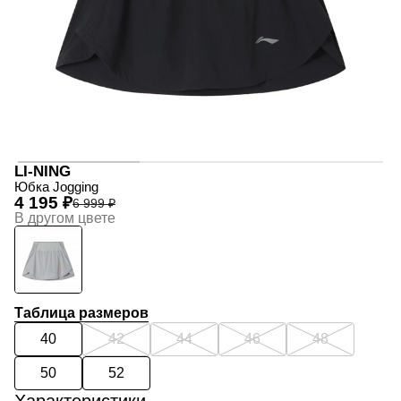
LI-NING
Юбка Jogging
4 195 ₽
6 999 ₽
В другом цвете
Таблица размеров
40
42
44
46
48
50
52