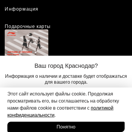
Информация
Подарочные карты
Положение о программе лояльности
Ваш город Краснодар?
Присоединиться
Авторизоваться
Информация о наличии и доставке будет отображаться
для вашего города.
Этот сайт использует файлы cookie. Продолжая
Да
Другой
© 2024 ООО «АДМИКС СПОРТ», официальный дистрибьютор
просматривать его, вы соглашаетесь на обработку
Добавить в корзину
Li-Ning в России
нами файлов cookie в соответствии с
политикой
конфиденциальности
.
Понятно
Главная
Каталог
Корзина
Избранное
Вход