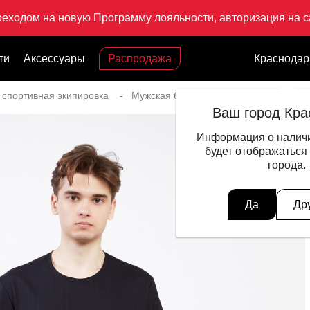
реходом на новую Программу лояльности, авторизация на са
ти
Аксессуары
Распродажа
Краснодар
 спортивная экипировка
Мужская беговая экипировка
Футб
Ваш город Кра
Информация о наличи
будет отображаться
города.
Да
Др