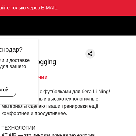
йте только через E-MAIL.
олка Jogging
снодар?
LI-NING
и и доставке
Футболка Jogging
 для вашего
3 999 ₽
Нет в наличии
Описание
угой
• Будь в тренде с футболками для бега Li-Ning!
Уникальный стиль и высокотехнологичные
материалы сделают ваши тренировки ещё
комфортнее и продуктивнее.
ТЕХНОЛОГИИ
AT AIR — это инновационная технология,