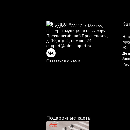
Ка
Юр.
адрес: 123112, г.
Москва,
вн.
тер. г.
муниципальный округ
Пресненский, наб Пресненская,
Нов
д.
10, стр.
2, помещ.
74
Му
support@admix-sport.ru
Же
Дет
Акс
Связаться с нами
Рас
Подарочные карты