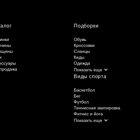
талог
Подборки
инки
Обувь
жчины
Кроссовки
нщины
Сланцы
и
Кеды
ессуары
Одежда
продажа
Виды спорта
Баскетбол
Бег
Футбол
Теннисная экипировка
Фитнес и йога