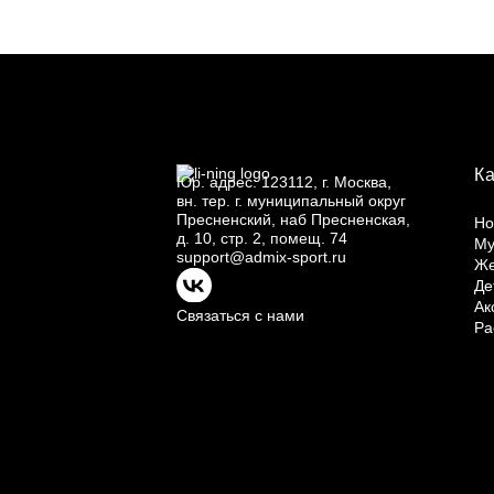
К
Юр.
адрес: 123112, г.
Москва,
вн.
тер. г.
муниципальный округ
Пресненский, наб Пресненская,
Но
д.
10, стр.
2, помещ.
74
Му
support@admix-sport.ru
Ж
Де
Ак
Связаться с нами
Ра