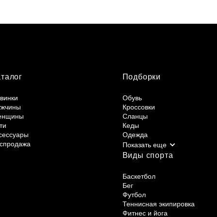
аталог
Подборки
винки
Обувь
жчины
Кроссовки
енщины
Сланцы
ти
Кеды
сессуары
Одежда
спродажа
Виды спорта
Баскетбол
Бег
Футбол
Теннисная экипировка
Фитнес и йога