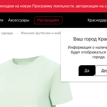
реходом на новую Программу лояльности, авторизация на са
ти
Аксессуары
Распродажа
Краснодар
я одежда
Женские футболки и майки
Футболка Workout
Ваш город Кра
Информация о наличи
будет отображаться
города.
Да
Др