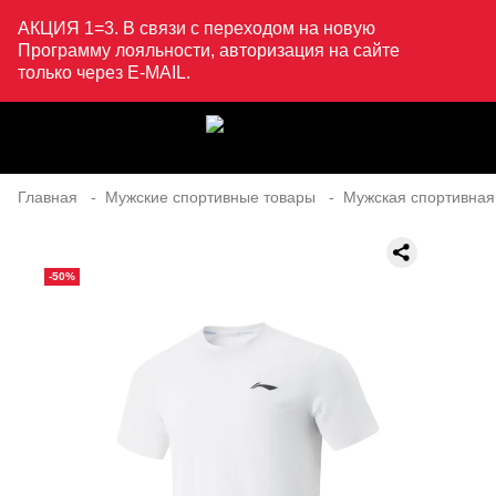
АКЦИЯ 1=3. В связи с переходом на новую
Программу лояльности, авторизация на сайте
только через E-MAIL.
Главная
Мужские спортивные товары
Мужская спортивная
-50%