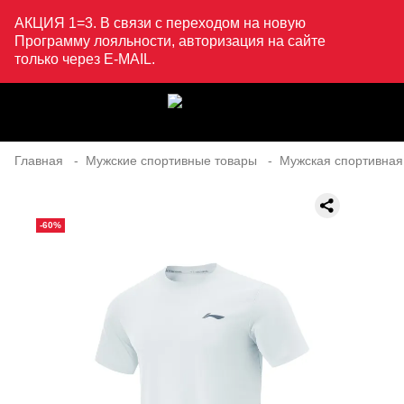
АКЦИЯ 1=3. В связи с переходом на новую
Программу лояльности, авторизация на сайте
только через E-MAIL.
Главная
Мужские спортивные товары
Мужская спортивная
-60%