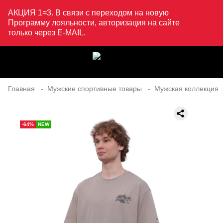
АКЦИЯ 1=3. В связи с переходом на новую
Программу лояльности, авторизация на сайте
только через E-MAIL.
Главная
Мужские спортивные товары
Мужская коллекция
-64%
NEW