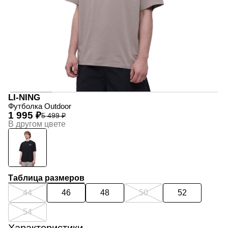
LI-NING
Футболка Outdoor
1 995 ₽
5 499 ₽
В другом цвете
Таблица размеров
44
46
48
50
52
54