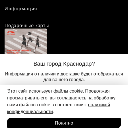
Информация
Подарочные карты
Положение о программе лояльности
Ваш город Краснодар?
Присоединиться
Авторизоваться
Информация о наличии и доставке будет отображаться
для вашего города.
Этот сайт использует файлы cookie. Продолжая
Да
Другой
© 2024 ООО «АДМИКС СПОРТ», официальный дистрибьютор
просматривать его, вы соглашаетесь на обработку
Добавить в корзину
Li-Ning в России
нами файлов cookie в соответствии с
политикой
конфиденциальности
.
Понятно
Главная
Каталог
Корзина
Избранное
Вход