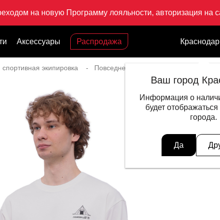
реходом на новую Программу лояльности, авторизация на са
ти
Аксессуары
Распродажа
Краснодар
 спортивная экипировка
Повседневный стиль для женщин
Ваш город Кра
Информация о наличи
будет отображаться
города.
Да
Др