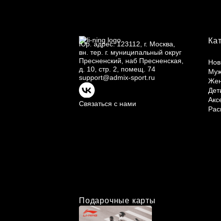
Ка
Юр.
адрес: 123112, г.
Москва,
вн.
тер. г.
муниципальный округ
Пресненский, наб Пресненская,
Нов
д.
10, стр.
2, помещ.
74
Му
support@admix-sport.ru
Же
Дет
Акс
Связаться с нами
Рас
Подарочные карты