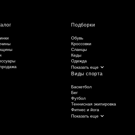
талог
Подборки
инки
Обувь
жчины
Кроссовки
нщины
Сланцы
и
Кеды
ессуары
Одежда
продажа
Виды спорта
Баскетбол
Бег
Футбол
Теннисная экипировка
Фитнес и йога