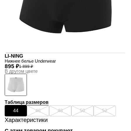
LI-NING
Нижнее белье Underwear
895 ₽
1 899 ₽
В другом цвете
Таблица размеров
44
46
48
50
52
Характеристики
С этим товаром покупают