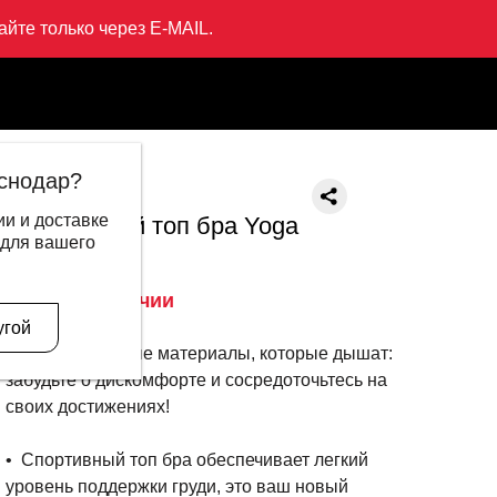
йте только через E-MAIL.
oga
снодар?
LI-NING
и и доставке
Спортивный топ бра Yoga
 для вашего
4 999 ₽
1 995 ₽
Нет в наличии
Описание
угой
• Технологичные материалы, которые дышат:
забудьте о дискомфорте и сосредоточьтесь на
своих достижениях!
• Спортивный топ бра обеспечивает легкий
уровень поддержки груди, это ваш новый