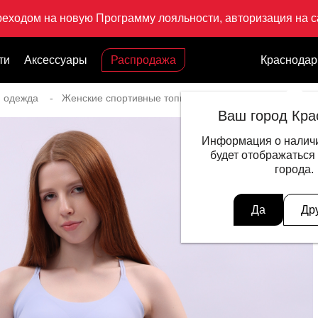
реходом на новую Программу лояльности, авторизация на са
ти
Аксессуары
Распродажа
Краснодар
я одежда
Женские спортивные топы
Спортивный топ бра Y
Ваш город Кра
Информация о наличи
будет отображаться
города.
Да
Др