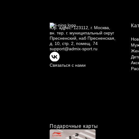
Ка
Юр.
адрес: 123112, г.
Москва,
вн.
тер. г.
муниципальный округ
Пресненский, наб Пресненская,
Нов
д.
10, стр.
2, помещ.
74
Му
support@admix-sport.ru
Же
Дет
Акс
Связаться с нами
Рас
Подарочные карты