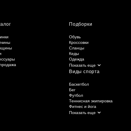
талог
Подборки
инки
Обувь
жчины
Кроссовки
нщины
Сланцы
и
Кеды
ессуары
Одежда
продажа
Виды спорта
Баскетбол
Бег
Футбол
Теннисная экипировка
Фитнес и йога