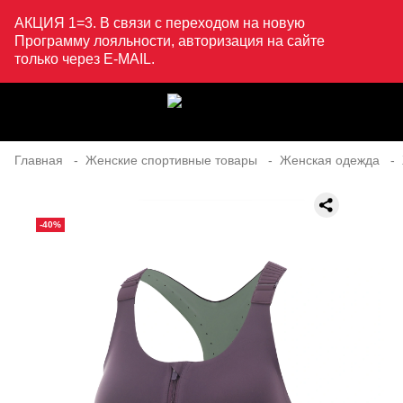
АКЦИЯ 1=3. В связи с переходом на новую
Программу лояльности, авторизация на сайте
только через E-MAIL.
Главная
Женские спортивные товары
Женская одежда
-40%