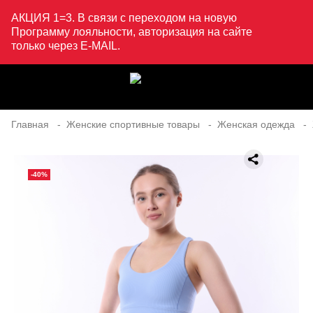
АКЦИЯ 1=3. В связи с переходом на новую
Программу лояльности, авторизация на сайте
только через E-MAIL.
Главная
Женские спортивные товары
Женская одежда
-40%