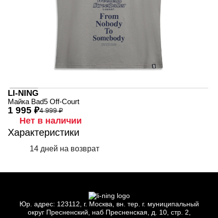
LI-NING
Майка Bad5 Off-Court
1 995 ₽
4 999 ₽
Нет в наличии
Характеристики
14 дней на возврат
Юр.
адрес: 123112, г.
Москва, вн.
тер. г.
муниципальный
округ Пресненский, наб Пресненская, д.
10, стр.
2,