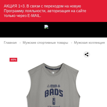
АКЦИЯ 1=3. В связи с переходом на новую
Программу лояльности, авторизация на сайте
только через E-MAIL.
Главная
Мужские спортивные товары
Мужская коллекция
-60%