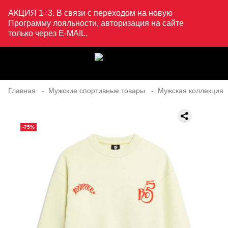
АКЦИЯ 1=3. В связи с переходом на новую
Программу лояльности, авторизация на сайте
только через E-MAIL.
Главная
Мужские спортивные товары
Мужская коллекция
-75%