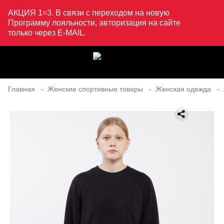
АКЦИЯ 1=3. В связи с переходом на новую
Программу лояльности, авторизация на сайте
только через E-MAIL.
Главная
Женские спортивные товары
Женская одежда