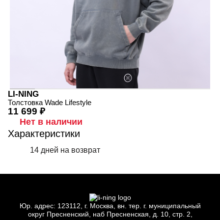
LI-NING
Толстовка Wade Lifestyle
11 699 ₽
Нет в наличии
Характеристики
14 дней на возврат
Юр.
адрес: 123112, г.
Москва, вн.
тер. г.
муниципальный
округ Пресненский, наб Пресненская, д.
10, стр.
2,