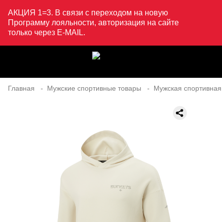
АКЦИЯ 1=3. В связи с переходом на новую
Программу лояльности, авторизация на сайте
только через E-MAIL.
Главная
Мужские спортивные товары
Мужская спортивная