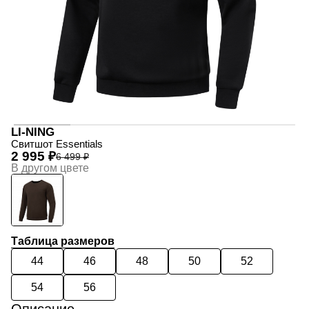
LI-NING
Свитшот Essentials
2 995 ₽
6 499 ₽
В другом цвете
Таблица размеров
44
46
48
50
52
54
56